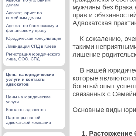
Адвокат по уголовным
делам
мужчины без брака 
Адвокат, юрист по
прав и обязанностей
семейным делам
Адвокатская практи
Адвокат по банковскому и
финансовому праву
К сожалению, очень
Юридическая консультация
такими неприятными
Ликвидация СПД в Киеве
лишение родительск
Регистрация юридического
лица, ООО, СПД
В нашей юридическ
Цены на юридические
которые являются с
услуги и контакты
адвокатов
богатый опыт успеш
связанных с Семей
Цены на юридические
услуги
Основные виды юрид
Контакты адвокатов
Партнеры нашей
адвокатской компании
1. Расторжение бр