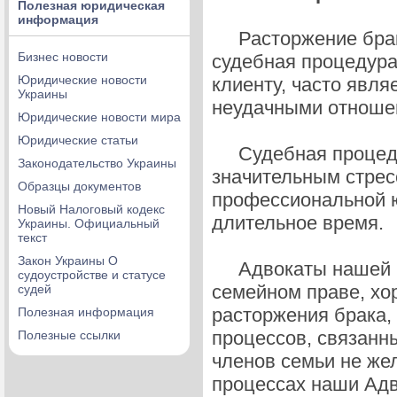
Полезная юридическая
информация
Расторжение брака 
Бизнес новости
судебная процедура
Юридические новости
клиенту, часто явл
Украины
неудачными отноше
Юридические новости мира
Юридические статьи
Судебная процедур
Законодательство Украины
значительным стресс
Образцы документов
профессиональной ю
Новый Налоговый кодекс
длительное врем
Украины. Официальный
текст
Закон Украины О
Адвокаты нашей юр
судоустройстве и статусе
семейном праве, хо
судей
расторжения брака,
Полезная информация
процессов, связанны
Полезные ссылки
членов семьи не жел
процессах наши Адв