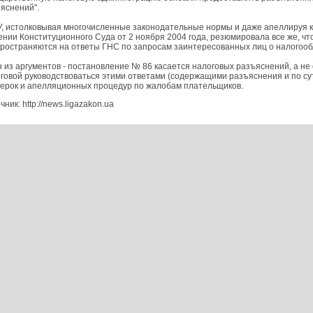
яснений".
, истолковывая многочисленные законодательные нормы и даже апеллируя к
нии Конституционного Суда от 2 ноября 2004 года, резюмировала все же, ч
ространяются на ответы ГНС по запросам заинтересованных лиц о налогоо
 из аргументов - постановление № 86 касается налоговых разъяснений, а не 
говой руководствоваться этими ответами (содержащими разъяснения и по с
ерок и апелляционных процедур по жалобам плательщиков.
чник: http://news.ligazakon.ua