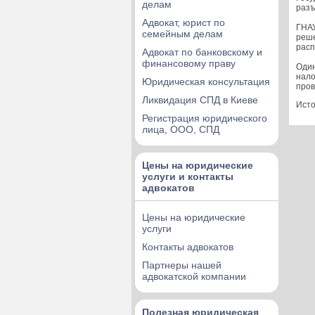
делам
разъ
Адвокат, юрист по
ГНАУ
семейным делам
реше
расп
Адвокат по банковскому и
финансовому праву
Один
нало
Юридическая консультация
пров
Ликвидация СПД в Киеве
Исто
Регистрация юридического
лица, ООО, СПД
Цены на юридические
услуги и контакты
адвокатов
Цены на юридические
услуги
Контакты адвокатов
Партнеры нашей
адвокатской компании
Полезная юридическая