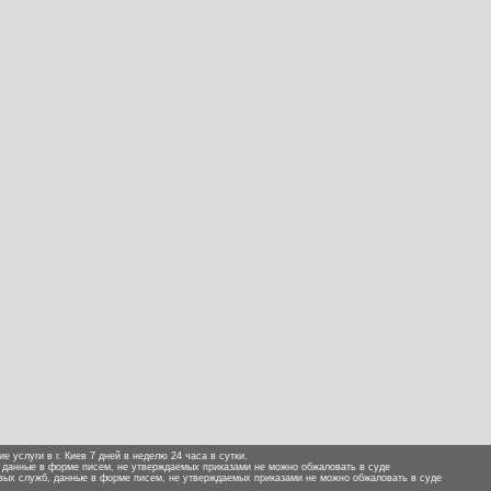
е услуги в г. Киев 7 дней в неделю 24 часа в сутки.
, данные в форме писем, не утверждаемых приказами не можно обжаловать в суде
ых служб, данные в форме писем, не утверждаемых приказами не можно обжаловать в суде