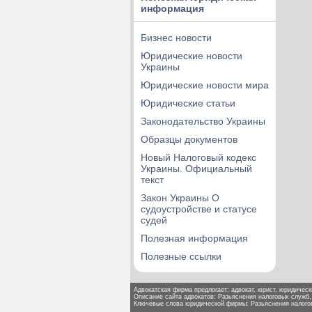
информация
Бизнес новости
Юридические новости
Украины
Юридические новости мира
Юридические статьи
Законодательство Украины
Образцы документов
Новый Налоговый кодекс
Украины. Официальный
текст
Закон Украины О
судоустройстве и статусе
судей
Полезная информация
Полезные ссылки
Адвокатская фирма предлогает: адвокат, юрист, юридически
Описание сайта адвокатов: Разьяснения налоговых служб
Ключевые слова юридической фирмы: Разьяснения налогов