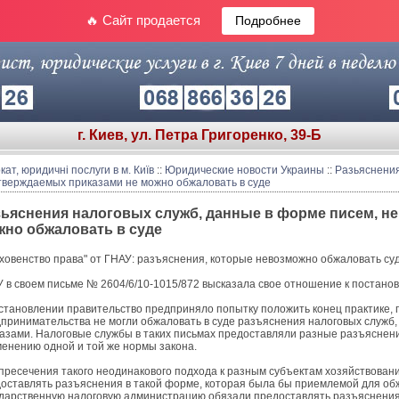
🔥 Сайт продается
Подробнее
г. Киев, ул. Петра Григоренко, 39-Б
кат, юридичні послуги в м. Київ
::
Юридические новости Украины
::
Разьяснения
тверждаемых приказами не можно обжаловать в суде
ьяснения налоговых служб, данные в форме писем, н
жно обжаловать в суде
ховенство права" от ГНАУ: разъяснения, которые невозможно обжаловать су
 в своем письме № 2604/6/10-1015/872 высказала свое отношение к постанов
становлении правительство предприняло попытку положить конец практике, 
принимательства не могли обжаловать в суде разъяснения налоговых служб
азами. Налоговые службы в таких письмах предоставляли разные разъясне
енению одной и той же нормы закона.
пресечения такого неодинакового подхода к разным субъектам хозяйствован
оставлять разъяснения в такой форме, которая была бы приемлемой для обж
дарственную налоговую администрацию обязали предоставлять разъяснения