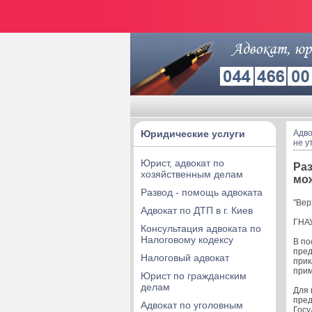
Юридические услуги
Адво
не у
Юрист, адвокат по
Раз
хозяйственным делам
мо
Развод - помощь адвоката
"Вер
Адвокат по ДТП в г. Киев
ГНАУ
Консультация адвоката по
Налоговому кодексу
В по
пред
Налоговый адвокат
прик
прим
Юрист по гражданским
делам
Для 
пред
Адвокат по уголовным
Госу