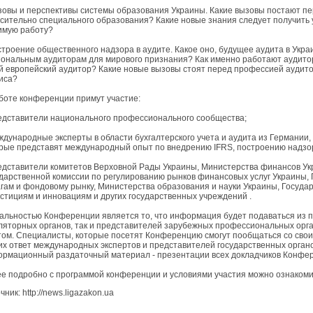
зовы и перспективы системы образования Украины. Какие вызовы постают п
сительно специального образования? Какие новые знания следует получить у
имую работу?
строение общественного надзора в аудите. Какое оно, будущее аудита в Укра
ональным аудиторам для мирового признания? Как именно работают аудитор
й европейский аудитор? Какие новые вызовы стоят перед профессией аудито
иса?
боте конференции примут участие:
едставители национального профессионального сообщества;
ждународные эксперты в области бухгалтерского учета и аудита из Германии,
рые представят международный опыт по внедрению IFRS, построению надзор
едставители комитетов Верховной Рады Украины, Министерства финансов Ук
дарственной комиссии по регулированию рынков финансовых услуг Украины,
гам и фондовому рынку, Министерства образования и науки Украины, Государ
стициям и инновациям и других государственных учреждений .
альностью Конференции является то, что информация будет подаваться из пе
ляторных органов, так и представителей зарубежных профессиональных орг
ом. Специалисты, которые посетят Конференцию смогут пообщаться со своим
их ответ международных экспертов и представителей государственных органо
рмационный раздаточный материал - презентации всех докладчиков Конфе
е подробно с программой конференции и условиями участия можно ознаком
чник: http://news.ligazakon.ua