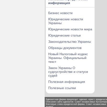
информация
Бизнес новости
Юридические новости
Украины
Юридические новости мира
Юридические статьи
Законодательство Украины
Образцы документов
Новый Налоговый кодекс
Украины. Официальный
текст
Закон Украины О
судоустройстве и статусе
судей
Полезная информация
Полезные ссылки
Адвокатская фирма предлогает: адвокат, юрист, юридически
Описание сайта адвокатов: Совет независимых бухгалтеро
Ключевые слова юридической фирмы: Совет независимых б
аудита"