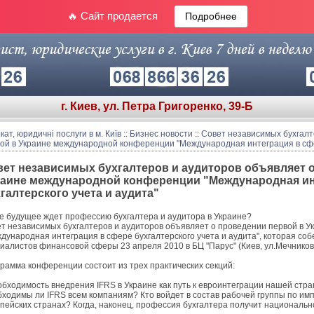
🔥 Сайт продается
Подробнее
г. Киев, ул. Петра Григоренко, 39-Б
кат, юридичні послуги в м. Київ
::
Бизнес новости
::
Совет независимых бухгалт
ой в Украине международной конференции "Международная интеграция в сфер
ет независимых бухгалтеров и аудиторов объявляет 
раине международной конференции "Международная ин
галтерского учета и аудита"
е будущее ждет профессию бухгалтера и аудитора в Украине?
т независимых бухгалтеров и аудиторов объявляет о проведении первой в 
дународная интеграция в сфере бухгалтерского учета и аудита", которая со
иалистов финансовой сферы 23 апреля 2010 в БЦ "Парус" (Киев, ул.Мечникова
рамма конференции состоит из трех практических секций:
обходимость внедрения IFRS в Украине как путь к евроинтеграции нашей стра
ходимы ли IFRS всем компаниям? Кто войдет в состав рабочей группы по им
пейских странах? Когда, наконец, профессия бухгалтера получит националь