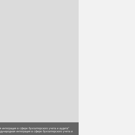
интеграция в сфере бухгалтерского учета и аудита"
ународная интеграция в сфере бухгалтерского учета и