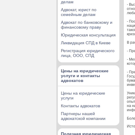
делам
- Вы
отно
Адвокат, юрист по
люб
семейным делам
- По
Адвокат по банковскому и
наци
финансовому праву
тако
криз
Юридическая консультация
Ликвидация СПД в Киеве
В ра
Регистрация юридического
- Пр
лица, ООО, СПД
- Ме
кото
Цены на юридические
- Пр
услуги и контакты
Госу
адвокатов
бума
инве
Цены на юридические
Уник
регу
услуги
опыт
Контакты адвокатов
на н
инфо
Партнеры нашей
адвокатской компании
Боле
Исто
Полезная юридическая