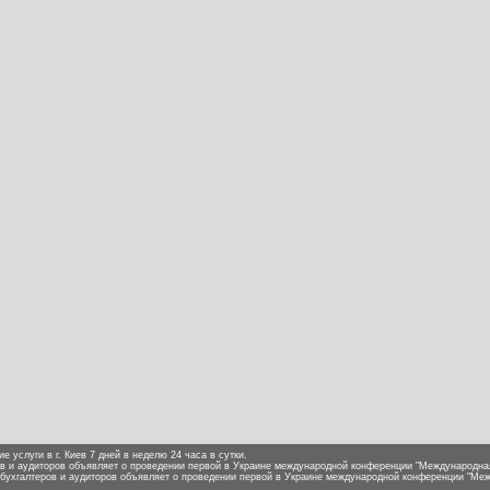
е услуги в г. Киев 7 дней в неделю 24 часа в сутки.
в и аудиторов объявляет о проведении первой в Украине международной конференции "Международная 
ухгалтеров и аудиторов объявляет о проведении первой в Украине международной конференции "Межд