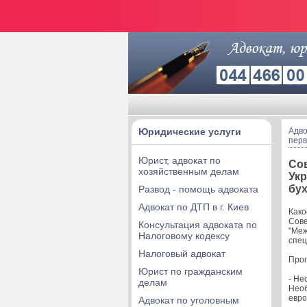
Юридические услуги
Адво
перв
Юрист, адвокат по
Сов
хозяйственным делам
Ук
бух
Развод - помощь адвоката
Адвокат по ДТП в г. Киев
Како
Сове
Консультация адвоката по
"Меж
Налоговому кодексу
спец
Налоговый адвокат
Прог
Юрист по гражданским
- Не
делам
Необ
евро
Адвокат по уголовным