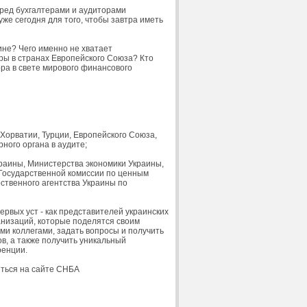
еред бухгалтерами и аудиторами
же сегодня для того, чтобы завтра иметь
ине? Чего именно не хватает
ы в странах Европейского Союза? Кто
ра в свете мирового финансового
 Хорватии, Турции, Европейского Союза,
ного органа в аудите;
раины, Министерства экономики Украины,
 Государственной комиссии по ценным
ственного агентства Украины по
рвых уст - как представителей украинских
анизаций, которые поделятся своим
и коллегами, задать вопросы и получить
в, а также получить уникальный
ренции.
иться на сайте СНБА