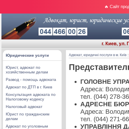
🔥 Сайт про
г. Киев, ул.
Юридические услуги
Адвокат, юридичні послуги в м. Київ
:
Представител
Юрист, адвокат по
хозяйственным делам
Развод - помощь адвоката
ГОЛОВНЕ УПРАВ
Адвокат по ДТП в г. Киев
Адреса: Володим
Консультация адвоката по
тел. (044) 278-3
Налоговому кодексу
АДРЕСНЕ БЮРО 
Налоговый адвокат
Адреса: Володим
Юрист по гражданским
тел. (044) 271-6
делам
УПРАВЛІННЯ ДАІ
Адвокат по уголовным