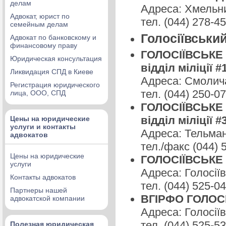
делам
Адреса: Хмельни
Адвокат, юрист по
тел. (044) 278-4
семейным делам
Голосіївськи
Адвокат по банковскому и
финансовому праву
ГОЛОСІЇВСЬКЕ Р
Юридическая консультация
відділ міліції #
Ликвидация СПД в Киеве
Адреса: Смолича
Регистрация юридического
тел. (044) 250-0
лица, ООО, СПД
ГОЛОСІЇВСЬКЕ Р
відділ міліції #
Цены на юридические
услуги и контакты
Адреса: Тельман
адвокатов
тел./факс (044) 
Цены на юридические
ГОЛОСІЇВСЬКЕ Р
услуги
Адреса: Голосіїв
Контакты адвокатов
тел. (044) 525-0
Партнеры нашей
ВГІРФО ГОЛОС
адвокатской компании
Адреса: Голосіїв
тел. (044) 525-5
Полезная юридическая