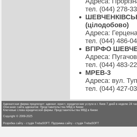
Адреса: Прорізна
тел. (044) 278-3
ШЕВЧЕНКІВСЬКЕ
(цілодобово)
Адреса: Герцена 
тел. (044) 486-0
ВГІРФО ШЕВЧЕ
Адреса: Пугачова
тел. (044) 483-2
МРЕВ-3
Адреса: вул. Туп
тел. (044) 427-0
Адвокатская фирма предлогает: адвокат, юрист, юридические услуги в г. Киев 7 дней в неделю 24 час
Описание сайта адвокатов: Представительства МВД в Киеве
Ключевые слова юридической фирмы: Представительства МВД в Киеве
Copyright © 2009-2025
Адвокат, юриди
Розробка сайту - студія TrebaSOFT. Підтримка сайту - студія TrebaSOFT