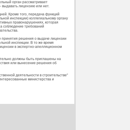
ельный орган рассматривает
- выдавать лицензию или нет.
дней. Кроме того, передача функций
льной инспекции) коллегиальному органу
ативных правонарушениях, которая
за соблюдение требований
мательства.
ре принятия решения о выдаче лицензии
льной инспекции. В то же время
лицензии в экспертно-апелляционном
зательно должны быть приглашены на
йствия или вынесение решения об
твенной деятельности в строительстве"
аинтересованные министерства и