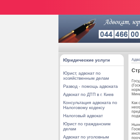
Юридические услуги
Адво
Ст
Юрист, адвокат по
хозяйственным делам
Госу
(Гос
Развод - помощь адвоката
норм
Адвокат по ДТП в г. Киев
Мини
Консультация адвоката по
Как 
Налоговому кодексу
неог
пред
Налоговый адвокат
пода
Юрист по гражданским
Ныне
делам
Госк
инсп
Адвокат по уголовным
пооч