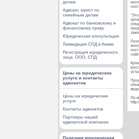
делам
инсп
соот
Адвокат, юрист по
семейным делам
"Это
орга
Адвокат по банковскому и
(лиц
финансовому праву
пред
зако
Юридическая консультация
Поэт
Ликвидация СПД в Киеве
конс
пост
Регистрация юридического
сове
лица, ООО, СПД
Кром
расс
устр
Цены на юридические
услуги и контакты
Прое
адвокатов
обна
ведо
Цены на юридические
По м
услуги
http:
Контакты адвокатов
Партнеры нашей
адвокатской компании
Полезная юридическая