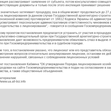
екция рассматривает заявление от субъекта, потом консультативно-совещат
ветствующие документы и только после этого инспекция принимает решение 
 значительно затягивает процедуру, она в общем может продолжаться до 27 
на лицензирования (в данном случае Государственной архитектурно-строите
ензионной комиссии) противоречит ст. 16612 Кодекса Украины об администр
усматривает персональную административную ответственность чиновников 
нодательства о лицензировании", - говорится в сообщении Госкомпредприни
ому проектом постановления предлагается устранить от участия в процеду
ультативно-совещательный орган при Государственной архитектурно-строите
ановление дает возможность предпринимателю обжаловать отказ в выдаче 
те при Госкомпредпринимательства и в судебном порядке.
е того, в постановлении указано, что лицензиат или его представитель обя
мотрение вопросов относительно аннулирования лицензии, остановки ее де
анении нарушений, связанных с соблюдением лицензионных условий
кт постановления Кабмина "Об утверждении Порядка лицензирования хозяйс
родован на сайте Госкомпредпринимательства и подан на согласование в з
мства, а также общественные объединения.
атериалам:
//www.ua.all-biz.info