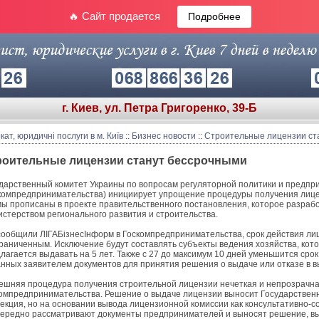
🔥 Сайт продается
Подробнее
г. Киев, ул. Петра Григоренко, 39-Б
кат, юридичні послуги в м. Київ
::
Бизнес новости
::
Строительные лицензии ст
роительные лицензии станут бессрочными
дарственный комитет Украины по вопросам регуляторной политики и предпр
компредпринимательства) инициирует упрощение процедуры получения лице
ы прописаны в проекте правительственного постановления, которое разраб
стерством регионального развития и строительства.
сообщили ЛІГАБізнесІнформ в Госкомпредпринимательства, срок действия ли
раниченным. Исключение будут составлять субъекты ведения хозяйства, кот
лагается выдавать на 5 лет. Также с 27 до максимум 10 дней уменьшится ср
нных заявителем документов для принятия решения о выдаче или отказе в 
шняя процедура получения строительной лицензии нечеткая и непрозрачна
омпредпринимательства. Решение о выдаче лицензии выносит Государствен
екция, но на основании вывода лицензионной комиссии как консультативно-с
ередно рассматривают документы предпринимателей и выносят решение, вы