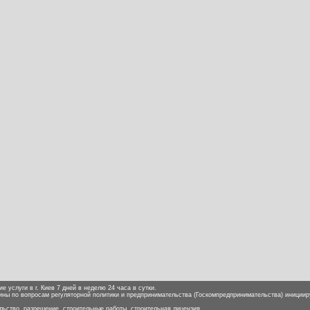
е услуги в г. Киев 7 дней в неделю 24 часа в сутки.
ины по вопросам регуляторной политики и предпринимательства (Госкомпредпринимательства) иниции
ьство, разрешение, строительные работы, строительная лицензия