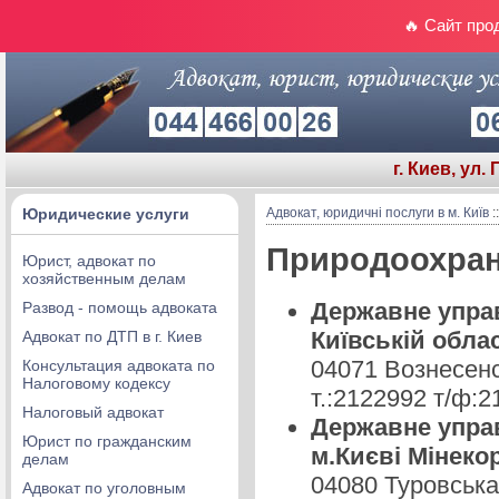
🔥 Сайт про
г. Киев, ул.
Юридические услуги
Адвокат, юридичні послуги в м. Київ
:
Природоохра
Юрист, адвокат по
хозяйственным делам
Державне управ
Развод - помощь адвоката
Київській обла
Адвокат по ДТП в г. Киев
04071 Вознесенс
Консультация адвоката по
Налоговому кодексу
т.:2122992 т/ф:
Налоговый адвокат
Державне управ
Юрист по гражданским
м.Києві Мінеко
делам
04080 Туровська
Адвокат по уголовным