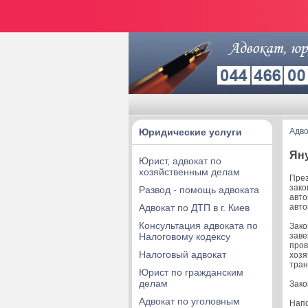
Юридические услуги
Адво
Яну
Юрист, адвокат по
хозяйственным делам
През
зако
Развод - помощь адвоката
авто
Адвокат по ДТП в г. Киев
авто
Консультация адвоката по
Зако
Налоговому кодексу
заве
пров
Налоговый адвокат
хозя
тран
Юрист по гражданским
делам
Зако
Адвокат по уголовным
Напо