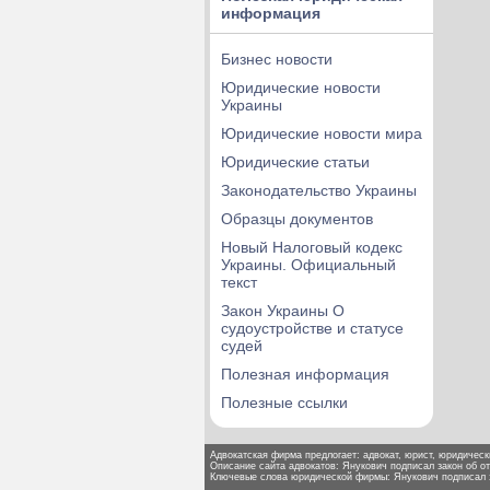
информация
Бизнес новости
Юридические новости
Украины
Юридические новости мира
Юридические статьи
Законодательство Украины
Образцы документов
Новый Налоговый кодекс
Украины. Официальный
текст
Закон Украины О
судоустройстве и статусе
судей
Полезная информация
Полезные ссылки
Адвокатская фирма предлогает: адвокат, юрист, юридически
Описание сайта адвокатов: Янукович подписал закон об о
Ключевые слова юридической фирмы: Янукович подписал з