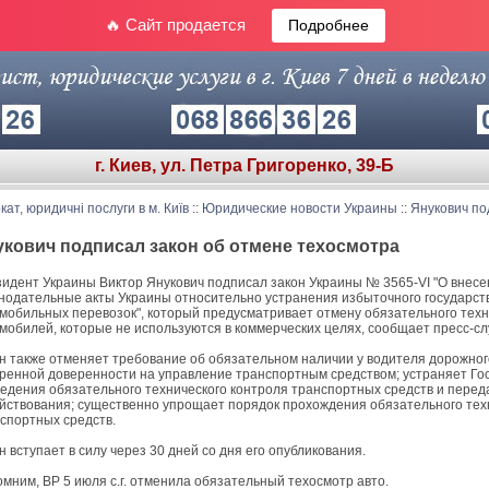
🔥 Сайт продается
Подробнее
г. Киев, ул. Петра Григоренко, 39-Б
кат, юридичні послуги в м. Київ
::
Юридические новости Украины
::
Янукович по
кович подписал закон об отмене техосмотра
идент Украины Виктор Янукович подписал закон Украины № 3565-VI "О внес
нодательные акты Украины относительно устранения избыточного государст
мобильных перевозок", который предусматривает отмену обязательного техн
мобилей, которые не используются в коммерческих целях, сообщает пресс-сл
н также отменяет требование об обязательном наличии у водителя дорожног
ренной доверенности на управление транспортным средством; устраняет Г
едения обязательного технического контроля транспортных средств и перед
йствования; существенно упрощает порядок прохождения обязательного техн
спортных средств.
н вступает в силу через 30 дней со дня его опубликования.
мним, ВР 5 июля с.г. отменила обязательный техосмотр авто.