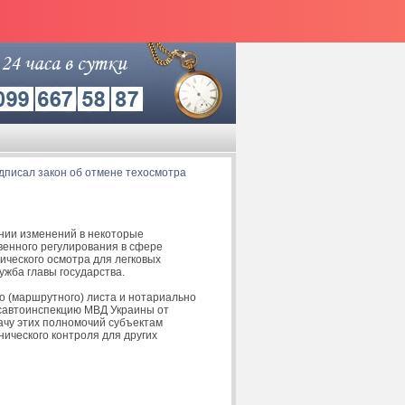
дписал закон об отмене техосмотра
ении изменений в некоторые
венного регулирования в сфере
ического осмотра для легковых
ужба главы государства.
о (маршрутного) листа и нотариально
осавтоинспекцию МВД Украины от
ачу этих полномочий субъектам
ического контроля для других