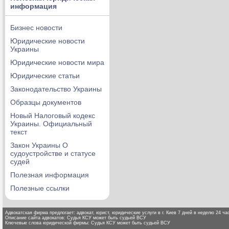
информация
Бизнес новости
Юридические новости
Украины
Юридические новости мира
Юридические статьи
Законодательство Украины
Образцы документов
Новый Налоговый кодекс
Украины. Официальный
текст
Закон Украины О
судоустройстве и статусе
судей
Полезная информация
Полезные ссылки
Адвокатская фирма предлогает: адвокат, юрист, юридические услуги в г. Киев 7 дней в неделю 24 час
Описание сайта адвокатов: Судья КСУ может быть судьей ВСУ
Ключевые слова юридической фирмы: Судья КСУ может быть судьей ВСУ