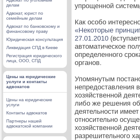
Адвокат по уголовным
упрощенной систем
делам
Адвокат, юрист по
семейным делам
Как особо интересн
Адвокат по банковскому и
«Некоторые принци
финансовому праву
27.01.2010
(вступает
Юридическая консультация
автоматическое пол
Ликвидация СПД в Киеве
определенного срок
Регистрация юридического
лица, ООО, СПД
органов.
Цены на юридические
Упомянутым постано
услуги и контакты
непредоставления в
адвокатов
хозяйственной деят
Цены на юридические
либо же решения об 
услуги
деятельности имеет
Контакты адвокатов
относительно осуще
Партнеры нашей
адвокатской компании
хозяйственной деят
разрешительного ха