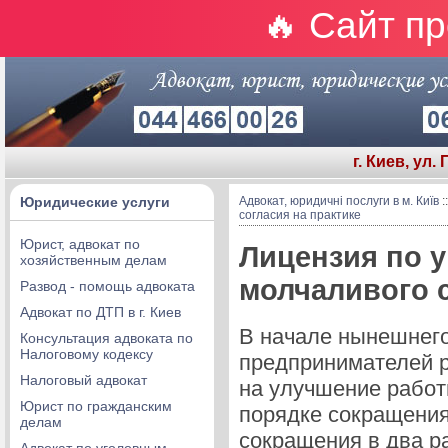
🔥 Сайт п
г. Киев, ул.
Юридические услуги
Адвокат, юридичні послуги в м. Київ
:
согласия на практике
Юрист, адвокат по
Лицензия по 
хозяйственным делам
молчаливого с
Развод - помощь адвоката
Адвокат по ДТП в г. Киев
В начале нынешнего
Консультация адвоката по
Налоговому кодексу
предпринимателей р
Налоговый адвокат
на улучшение работы
Юрист по гражданским
порядке сокращения
делам
сокращения в два р