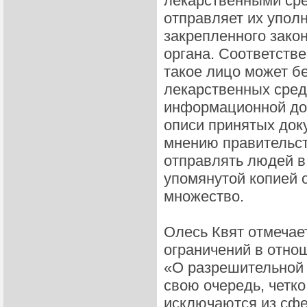
лекарственными сре
отправляет их уполн
закрепленного закон
органа. Соответств
такое лицо может б
лекарственных средс
информационной дос
описи принятых доку
мнению правительст
отправлять людей в
упомянутой копией 
множество.
Олесь Квят отмечает
ограничений в отно
«О разрешительной 
свою очередь, четк
исключаются из сфе