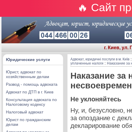
🔥 Сайт п
г. Киев, ул.
Юридические услуги
Адвокат, юридичні послуги в м. Київ
:
уплаченные налоги
::
Наказание за 
Юрист, адвокат по
Наказание за 
хозяйственным делам
несвоевремен
Развод - помощь адвоката
Адвокат по ДТП в г. Киев
Не уклоняйтесь
Консультация адвоката по
Налоговому кодексу
Ну, и, безусловно, н
Налоговый адвокат
за опоздание с декл
Юрист по гражданским
делам
декларирование обяз