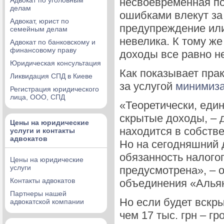
Адвокат по уголовным
несвоевременная по
делам
ошибками влекут за
Адвокат, юрист по
предупреждение или
семейным делам
невелика. К тому ж
Адвокат по банковскому и
финансовому праву
доходы все равно н
Юридическая консультация
Как показывает пра
Ликвидация СПД в Киеве
за услугой
минимиза
Регистрация юридического
лица, ООО, СПД
«Теоретически, еди
скрытые доходы, – 
Цены на юридические
находится в собстве
услуги и контакты
адвокатов
Но на сегодняшний
обязанность налого
Цены на юридические
услуги
предусмотрена», – 
Контакты адвокатов
объединения «Алья
Партнеры нашей
Но если будет вскр
адвокатской компании
чем 17 тыс. грн – г