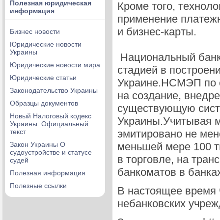
Полезная юридическая
Кроме того, технол
информация
применение платежн
и бизнес-карты.
Бизнес новости
Юридические новости
Украины
Национальный банк
Юридические новости мира
стадией в построен
Юридические статьи
Украине.НСМЭП по с
Законодательство Украины
на создание, внедр
Образцы документов
существующую сист
Новый Налоговый кодекс
Украины.Учитывая м
Украины. Официальный
текст
эмитировано не мен
Закон Украины О
меньшей мере 100 т
судоустройстве и статусе
в торговле, на тран
судей
банкоматов в банках
Полезная информация
Полезные ссылки
В настоящее время
небанковских учреж