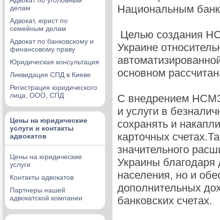
Адвокат по уголовным
Национальным банк
делам
Адвокат, юрист по
семейным делам
Целью создания НС
Адвокат по банковскому и
Украине относител
финансовому праву
автоматизированной
Юридическая консультация
основном рассчитана 
Ликвидация СПД в Киеве
Регистрация юридического
лица, ООО, СПД
С внедрением НСМЭ
и услуги в безналич
Цены на юридические
сохранять и накапли
услуги и контакты
карточных счетах.Т
адвокатов
значительного расш
Цены на юридические
Украины благодаря 
услуги
населения, но и об
Контакты адвокатов
дополнительных дох
Партнеры нашей
адвокатской компании
банковских счетах.