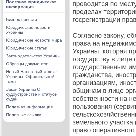
Полезная юридическая
проводится по мест
информация
пределах территори
госрегистрации прав
Бизнес новости
Юридические новости
Украины
Согласно закону, о
Юридические новости мира
права на недвижимо
Юридические статьи
Украины, которая п
Законодательство Украины
государству в лице
Образцы документов
государственным им
Новый Налоговый кодекс
гражданства, инос
Украины. Официальный
текст
организациям, инос
Закон Украины О
общинам в лице орг
судоустройстве и статусе
собственности на н
судей
пользования (серви
Полезная информация
сельскохозяйственн
Полезные ссылки
земельного участка 
право оперативного