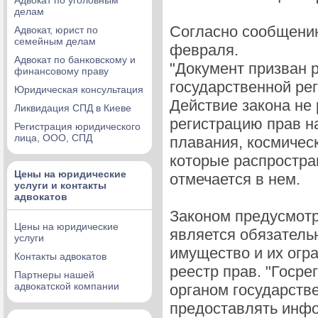
Адвокат по уголовным
делам
Согласно сообщению
Адвокат, юрист по
семейным делам
февраля.
Адвокат по банковскому и
"Документ призван 
финансовому праву
государственной ре
Юридическая консультация
Действие закона не
Ликвидация СПД в Киеве
регистрацию прав н
Регистрация юридического
лица, ООО, СПД
плавания, космическ
которые распростра
Цены на юридические
отмечается в нем.
услуги и контакты
адвокатов
Законом предусмотр
Цены на юридические
является обязатель
услуги
имущество и их огр
Контакты адвокатов
реестр прав. "Госре
Партнеры нашей
адвокатской компании
органом государств
предоставлять инфо